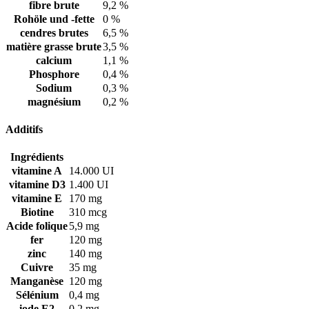
fibre brute
9,2 %
Rohöle und -fette
0 %
cendres brutes
6,5 %
matière grasse brute
3,5 %
calcium
1,1 %
Phosphore
0,4 %
Sodium
0,3 %
magnésium
0,2 %
Additifs
Ingrédients
vitamine A
14.000 UI
vitamine D3
1.400 UI
vitamine E
170 mg
Biotine
310 mcg
Acide folique
5,9 mg
fer
120 mg
zinc
140 mg
Cuivre
35 mg
Manganèse
120 mg
Sélénium
0,4 mg
iode E2
0,2 mg