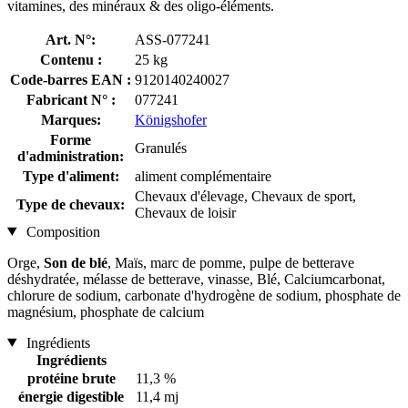
vitamines, des minéraux & des oligo-éléments.
Art. N°:
ASS-077241
Contenu :
25 kg
Code-barres EAN :
9120140240027
Fabricant N° :
077241
Marques:
Königshofer
Forme
Granulés
d'administration:
Type d'aliment:
aliment complémentaire
Chevaux d'élevage, Chevaux de sport,
Type de chevaux:
Chevaux de loisir
Composition
Orge,
Son de blé
, Maïs, marc de pomme, pulpe de betterave
déshydratée, mélasse de betterave, vinasse, Blé, Calciumcarbonat,
chlorure de sodium, carbonate d'hydrogène de sodium, phosphate de
magnésium, phosphate de calcium
Ingrédients
Ingrédients
protéine brute
11,3 %
énergie digestible
11,4 mj