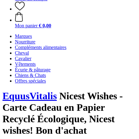
Mon panier
€ 0,00
Marques
Nourriture
Compléments alimentaires
Cheval
Cavalier
Vêtements
Écurie & pâturage
Chiens & Chats
Offres spéciales
EquusVitalis
Nicest Wishes -
Carte Cadeau en Papier
Recyclé Écologique, Nicest
wishes! Bon d'achat