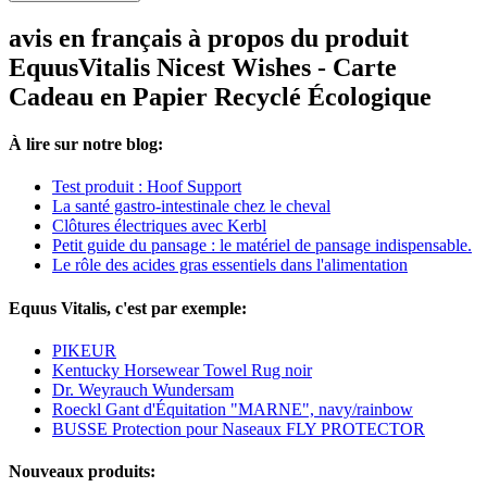
avis en français à propos du produit
EquusVitalis Nicest Wishes - Carte
Cadeau en Papier Recyclé Écologique
À lire sur notre blog:
Test produit : Hoof Support
La santé gastro-intestinale chez le cheval
Clôtures électriques avec Kerbl
Petit guide du pansage : le matériel de pansage indispensable.
Le rôle des acides gras essentiels dans l'alimentation
Equus Vitalis, c'est par exemple:
PIKEUR
Kentucky Horsewear Towel Rug noir
Dr. Weyrauch Wundersam
Roeckl Gant d'Équitation "MARNE", navy/rainbow
BUSSE Protection pour Naseaux FLY PROTECTOR
Nouveaux produits: