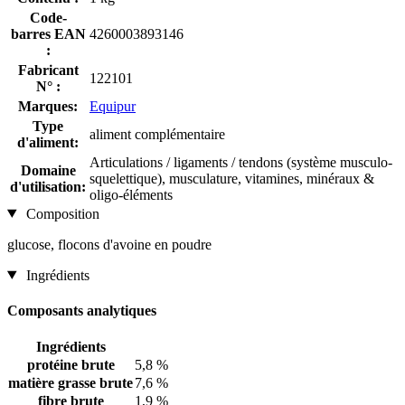
Code-
barres EAN
4260003893146
:
Fabricant
122101
N° :
Marques:
Equipur
Type
aliment complémentaire
d'aliment:
Articulations / ligaments / tendons (système musculo-
Domaine
squelettique), musculature, vitamines, minéraux &
d'utilisation:
oligo-éléments
Composition
glucose, flocons d'avoine en poudre
Ingrédients
Composants analytiques
Ingrédients
protéine brute
5,8 %
matière grasse brute
7,6 %
fibre brute
1,9 %