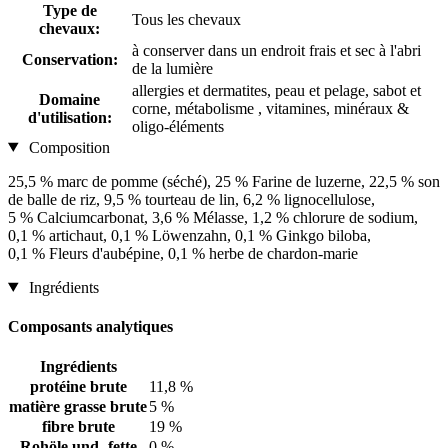
Type de
Tous les chevaux
chevaux:
à conserver dans un endroit frais et sec à l'abri
Conservation:
de la lumière
allergies et dermatites, peau et pelage, sabot et
Domaine
corne, métabolisme , vitamines, minéraux &
d'utilisation:
oligo-éléments
Composition
25,5 % marc de pomme (séché), 25 % Farine de luzerne, 22,5 % son
de balle de riz, 9,5 % tourteau de lin, 6,2 % lignocellulose,
5 % Calciumcarbonat, 3,6 % Mélasse, 1,2 % chlorure de sodium,
0,1 % artichaut, 0,1 % Löwenzahn, 0,1 % Ginkgo biloba,
0,1 % Fleurs d'aubépine, 0,1 % herbe de chardon-marie
Ingrédients
Composants analytiques
Ingrédients
protéine brute
11,8 %
matière grasse brute
5 %
fibre brute
19 %
Rohöle und -fette
0 %