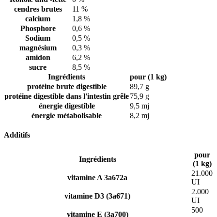
cendres brutes
11 %
calcium
1,8 %
Phosphore
0,6 %
Sodium
0,5 %
magnésium
0,3 %
amidon
6,2 %
sucre
8,5 %
Ingrédients
pour (1 kg)
protéine brute digestible
89,7 g
protéine digestible dans l'intestin grêle
75,9 g
énergie digestible
9,5 mj
énergie métabolisable
8,2 mj
Additifs
pour
Ingrédients
(1 kg)
21.000
vitamine A 3a672a
UI
2.000
vitamine D3 (3a671)
UI
500
vitamine E (3a700)