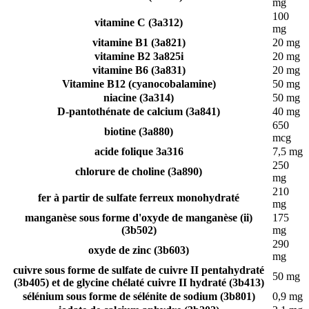
mg
100
vitamine C (3a312)
mg
vitamine B1 (3a821)
20 mg
vitamine B2 3a825i
20 mg
vitamine B6 (3a831)
20 mg
Vitamine B12 (cyanocobalamine)
50 mg
niacine (3a314)
50 mg
D-pantothénate de calcium (3a841)
40 mg
650
biotine (3a880)
mcg
acide folique 3a316
7,5 mg
250
chlorure de choline (3a890)
mg
210
fer à partir de sulfate ferreux monohydraté
mg
manganèse sous forme d'oxyde de manganèse (ii)
175
(3b502)
mg
290
oxyde de zinc (3b603)
mg
cuivre sous forme de sulfate de cuivre II pentahydraté
50 mg
(3b405) et de glycine chélaté cuivre II hydraté (3b413)
sélénium sous forme de sélénite de sodium (3b801)
0,9 mg