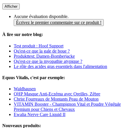
Afficher
Aucune évaluation disponible.
Écrivez le premier commentaire sur ce produit !
À lire sur notre blog:
Test produit : Hoof Support
Qu'est-ce que la gale de boue ?
Produkttest: Damen-Bomberjacke
Qu'est-ce que la myopathie atypique ?
Le rôle des acides gras essentiels dans l'alimentation
Equus Vitalis, c'est par exemple:
Waldhausen
QHP Masque Anti-Eczéma avec Oreilles, Zèbre
Christ Fourreaux de Montants Peau de Mouton
VITAMIN Booster - Champignon Vital et Poudre Végétale
Premium pour Chiens et Chevaux
Ewalia Nerve Care Liquid II
Nouveaux produits: