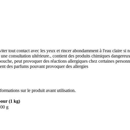
iter tout contact avec les yeux et rincer abondamment à l'eau claire si né
ur une consultation ultérieure., contient des produits chimiques dangereux
bouche, peut provoquer des réactions allergiques chez certaines personne
ntient des parfums pouvant provoquer des allergies
nformations sur le produit avant utilisation.
our (1 kg)
100 g