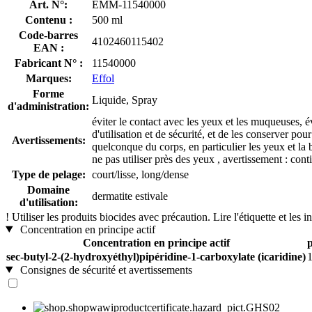
Art. N°:
EMM-11540000
Contenu :
500 ml
Code-barres
4102460115402
EAN :
Fabricant N° :
11540000
Marques:
Effol
Forme
Liquide, Spray
d'administration:
éviter le contact avec les yeux et les muqueuses, év
d'utilisation et de sécurité, et de les conserver po
Avertissements:
quelconque du corps, en particulier les yeux et la 
ne pas utiliser près des yeux , avertissement : co
Type de pelage:
court/lisse, long/dense
Domaine
dermatite estivale
d'utilisation:
!
Utiliser les produits biocides avec précaution. Lire l'étiquette et les i
Concentration en principe actif
Concentration en principe actif
p
sec-butyl-2-(2-hydroxyéthyl)pipéridine-1-carboxylate (icaridine)
Consignes de sécurité et avertissements