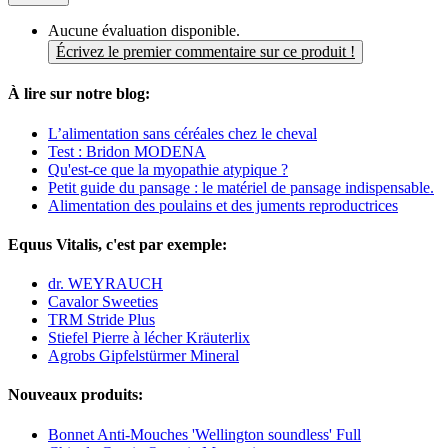
Aucune évaluation disponible.
Écrivez le premier commentaire sur ce produit !
À lire sur notre blog:
L’alimentation sans céréales chez le cheval
Test : Bridon MODENA
Qu'est-ce que la myopathie atypique ?
Petit guide du pansage : le matériel de pansage indispensable.
Alimentation des poulains et des juments reproductrices
Equus Vitalis, c'est par exemple:
dr. WEYRAUCH
Cavalor Sweeties
TRM Stride Plus
Stiefel Pierre à lécher Kräuterlix
Agrobs Gipfelstürmer Mineral
Nouveaux produits:
Bonnet Anti-Mouches 'Wellington soundless' Full